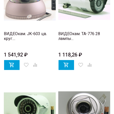
ВИДЕОкам. JK-603 цв.
ВИДЕОкам. TA-776 28
круг....
лампы...
1 541,92 ₽
1 118,26 ₽

favorite_border


favorite_border
