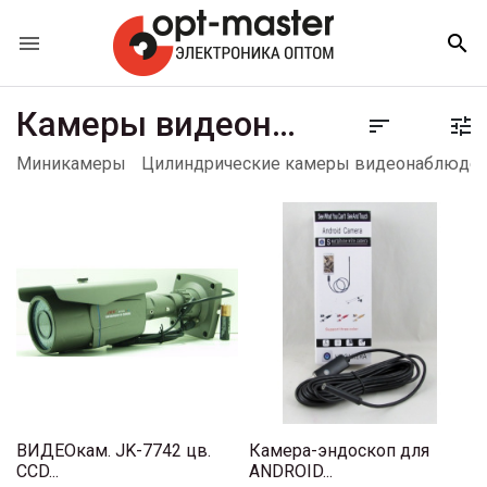


Камеры видеонаблюдения


Миникамеры
Цилиндрические камеры видеонаблюде
ВИДЕОкам. JK-7742 цв.
Камера-эндоскоп для
CCD...
ANDROID...