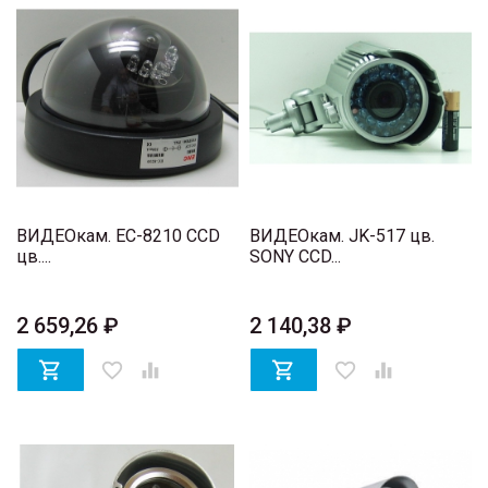
ВИДЕОкам. EC-8210 CCD
ВИДЕОкам. JK-517 цв.
цв....
SONY CCD...
2 659,26 ₽
2 140,38 ₽

favorite_border


favorite_border
