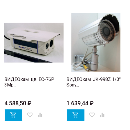
ВИДЕОкам. цв. EC-76P
ВИДЕОкам. JK-998Z 1/3"
3Mp...
Sony...
4 588,50 ₽
1 639,44 ₽

favorite_border


favorite_border
