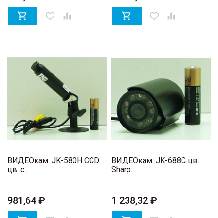

favorite_border


favorite_border

ВИДЕОкам. JK-580H CCD
ВИДЕОкам. JK-688C цв.
цв. с...
Sharp...
981,64 ₽
1 238,32 ₽