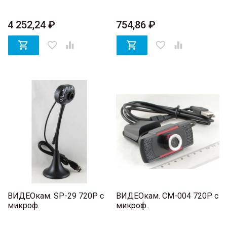
4 252,24 ₽
754,86 ₽

favorite_border


favorite_border

ВИДЕОкам. SP-29 720P с
ВИДЕОкам. CM-004 720P с
микроф.
микроф.