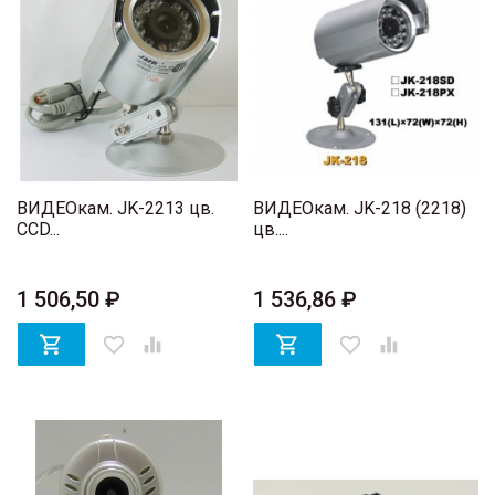
ВИДЕОкам. JK-2213 цв.
ВИДЕОкам. JK-218 (2218)
CCD...
цв....
1 506,50 ₽
1 536,86 ₽

favorite_border


favorite_border
