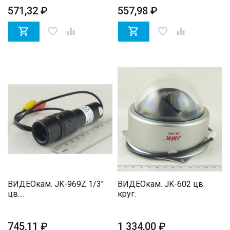
571,32 ₽
557,98 ₽

favorite_border


favorite_border

ВИДЕОкам. JK-969Z 1/3"
ВИДЕОкам. JK-602 цв.
цв....
круг.
745,11 ₽
1 334,00 ₽