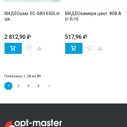
ВИДЕОкам. EC-68d 650Lin
ВИДЕОкамера цвет. 808 A
цв....
(с б/п)
2 812,90 ₽
517,96 ₽

favorite_border


favorite_border

Показано 1-28 из 85
1
2
3
4
