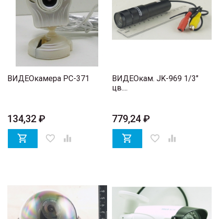
ВИДЕОкамера PC-371
ВИДЕОкам. JK-969 1/3"
цв....
134,32 ₽
779,24 ₽

favorite_border


favorite_border
