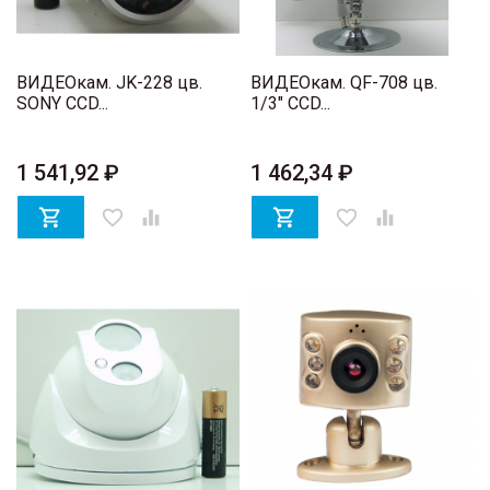
ВИДЕОкам. JK-228 цв.
ВИДЕОкам. QF-708 цв.
SONY CCD...
1/3" CCD...
1 541,92 ₽
1 462,34 ₽

favorite_border


favorite_border
