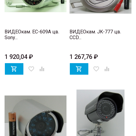
ВИДЕОкам. EC-609A цв.
ВИДЕОкам. JK-777 цв.
Sony...
CCD...
1 920,04 ₽
1 267,76 ₽

favorite_border


favorite_border
