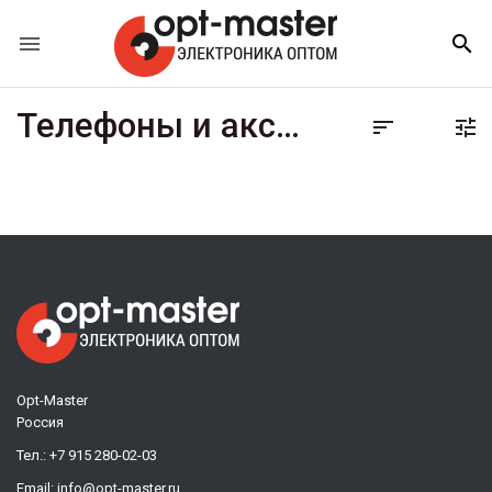


Телефоны и аксессуары


Opt-Master
Россия
Тел.:
+7 915 280-02-03
Email:
info@opt-master.ru