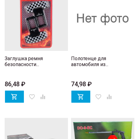
Заглушка ремня
Полотенце для
безопасности...
автомобиля из...
86,48 ₽
74,98 ₽

favorite_border


favorite_border
