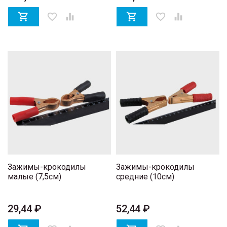

favorite_border


favorite_border

Зажимы-крокодилы
Зажимы-крокодилы
малые (7,5см)
средние (10см)
29,44 ₽
52,44 ₽