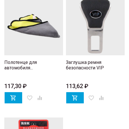
Полотенце для
Заглушка ремня
автомобиля...
безопасности VIP
117,30 ₽
113,62 ₽

favorite_border


favorite_border
