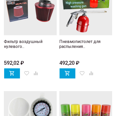
Фильтр воздушный
Пневмопистолет для
нулевого...
распыления...
592,02 ₽
492,20 ₽

favorite_border


favorite_border
