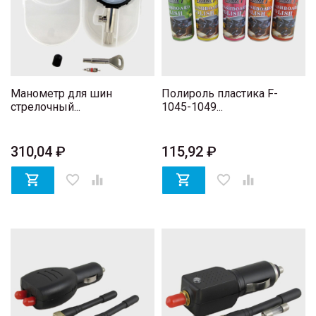
Манометр для шин
Полироль пластика F-
стрелочный...
1045-1049...
310,04 ₽
115,92 ₽

favorite_border


favorite_border
