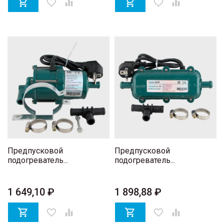

favorite_border


favorite_border

Предпусковой
Предпусковой
подогреватель...
подогреватель...
1 649,10 ₽
1 898,88 ₽

favorite_border


favorite_border
