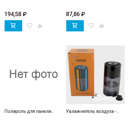
194,58 ₽
87,86 ₽

favorite_border


favorite_border

Полироль для панели...
Увлажнитель воздуха -...