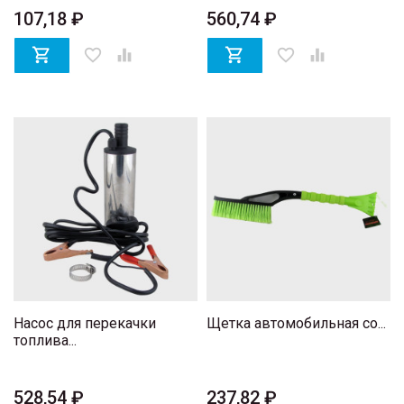
107,18 ₽
560,74 ₽

favorite_border


favorite_border

Насос для перекачки
Щетка автомобильная со...
топлива...
528,54 ₽
237,82 ₽