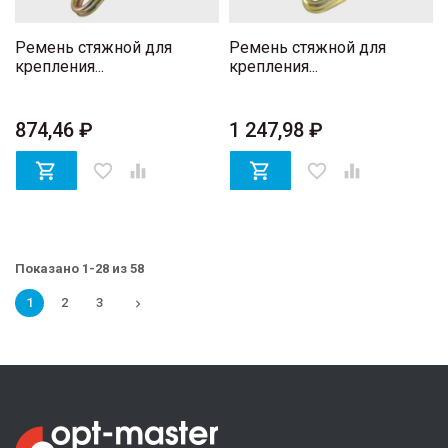
Ремень стяжной для
Ремень стяжной для
крепления...
крепления...
874,46 ₽
1 247,98 ₽

favorite_border


favorite_border

Показано 1-28 из 58
1
2
3
