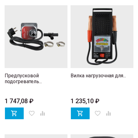
Предпусковой
Вилка нагрузочная для...
подогреватель...
1 747,08 ₽
1 235,10 ₽

favorite_border


favorite_border
