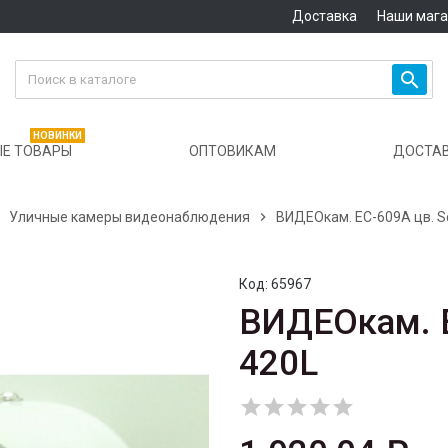
Доставка
Наши маг

НОВИНКИ
Е ТОВАРЫ
ОПТОВИКАМ
ДОСТА

Уличные камеры видеонаблюдения

ВИДЕОкам. EC-609A цв. So
Код:
65967
ВИДЕОкам. E
420L




