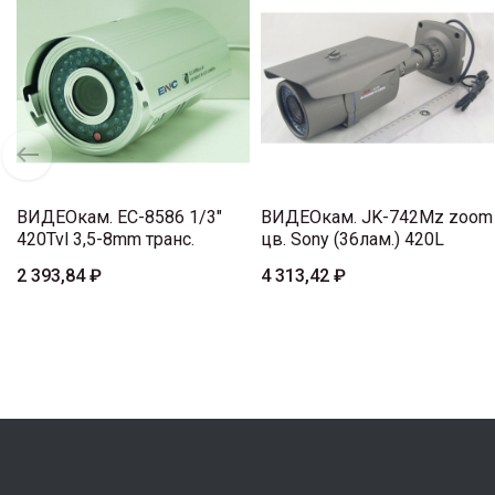
ВИДЕОкам. EC-8586 1/3"
ВИДЕОкам. JK-742Mz zoom
420Tvl 3,5-8mm транс.
цв. Sony (36лам.) 420L
2 393,84 ₽
4 313,42 ₽