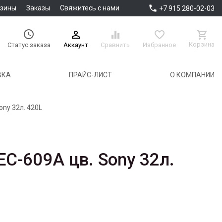

азины
Заказы
Свяжитесь с нами
+7 915 280-02-03





Корзина
Аккаунт
Сравнить
Избранное
Статус заказа
ВКА
ПРАЙС-ЛИСТ
О КОМПАНИИ
ny 32л. 420L
C-609A цв. Sony 32л.