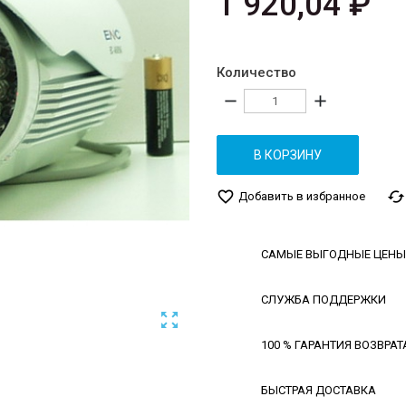
1 920,04 ₽
Количество
remove
add
В КОРЗИНУ
favorite_border
cached
Добавить в избранное
САМЫЕ ВЫГОДНЫЕ ЦЕНЫ
СЛУЖБА ПОДДЕРЖКИ

100 % ГАРАНТИЯ ВОЗВРАТ
БЫСТРАЯ ДОСТАВКА