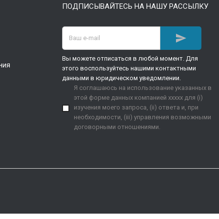
ПОДПИСЫВАЙТЕСЬ НА НАШУ РАССЫЛКУ

Вы можете отписаться в любой момент. Для
ния
этого воспользуйтесь нашими контактными
данными в юридическом уведомлении.
Я соглашаюсь на использование указанных в
этой форме данных компанией xxxxx для (i)
изучения моего запроса, (ii) ответа и, при
необходимости, (iii) управления возможными
договорными отношениями.