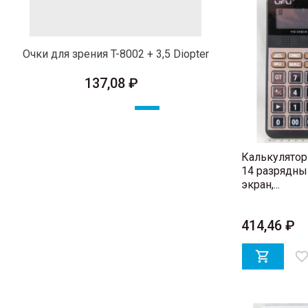
Очки для зрения T-8002 + 3,5 Diopter
Набор отве
25мм) с
137,08 ₽
Калькулятор 
14 разрядн
экран,...
414,46 ₽

favorite_bord