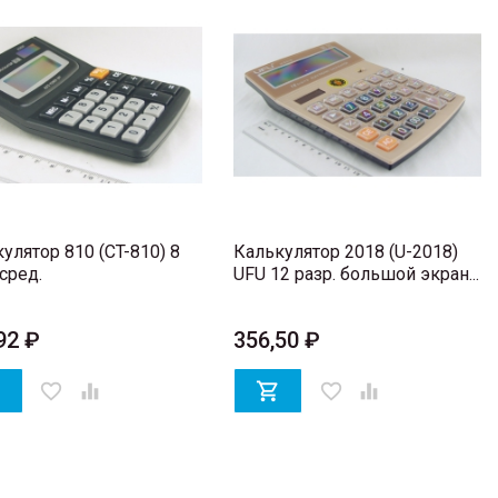
улятор 810 (CT-810) 8
Калькулятор 2018 (U-2018)
 сред.
UFU 12 разр. большой экран...
92 ₽
356,50 ₽

favorite_border


favorite_border
