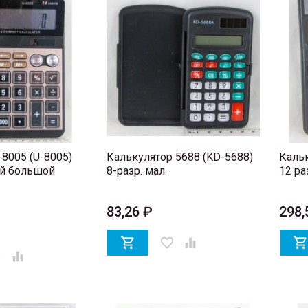
рток 7in1 NO.7003A (7 бит
Светодиодная лента (раз
 подсветкой, в пенале
№5050 RGB YD-1972-5 5м с
5A, с пультом
87,86 ₽
333,96 ₽
8005 (U-8005)
Калькулятор 5688 (KD-5688)
Кальк
ый большой
8-разр. мал.
12 ра
83,26 ₽
298,

favorite_border

er
