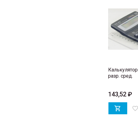
Калькулятор 
разр. сред.
143,52 ₽

favorite_bord