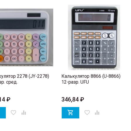
улятор 2278 (JY-2278)
Калькулятор 8866 (U-8866)
зр. сред.
12-разр. UFU
14 ₽
346,84 ₽

favorite_border


favorite_border
