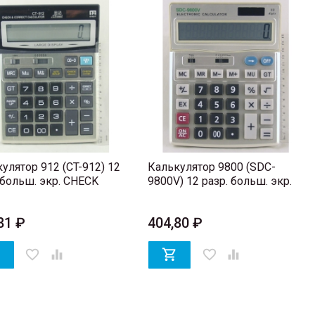
улятор 912 (CT-912) 12
Калькулятор 9800 (SDC-
 больш. экр. CHECK
9800V) 12 разр. больш. экр.
81 ₽
404,80 ₽

favorite_border


favorite_border
