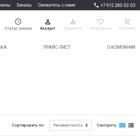

азины
Заказы
Свяжитесь с нами
+7 915 280-02-03





Корзина
Аккаунт
Сравнить
Избранное
Статус заказа
ВКА
ПРАЙС-ЛИСТ
О КОМПАНИИ


Сортировать по:
Релевантность
Смотреть