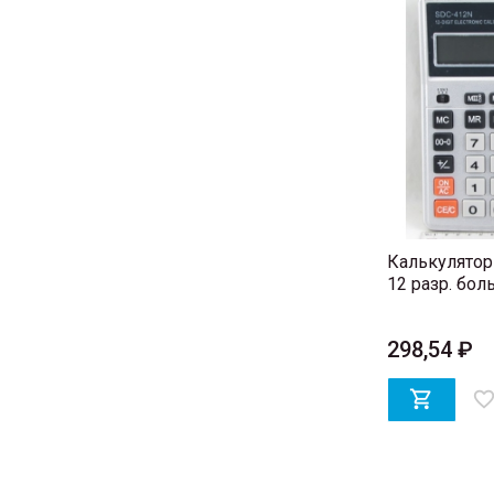
Калькулятор
12 разр. бол
298,54 ₽

favorite_bord