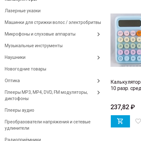
Лазерные указки
Машинки для стрижки волос / электробритвы
Микрофоны и слуховые аппараты
Музыкальные инструменты
Наушники
Новогодние товары
Оптика
Калькулятор 
10 разр. сред
Плееры MP3, MP4, DVD, FM модуляторы,
диктофоны
237,82 ₽
Плееры аудио

favorite_bord
Преобразователи напряжения и сетевые
удлинители
Радиоприёмники