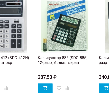
 412 (SDC-412N)
Калькулятор 885 (SDC-885)
Кальк
ьш. экр.
12-разр., больш. экран
разр.
287,50 ₽
340,
er


favorite_border
