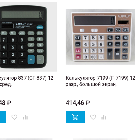
улятор 837 (CT-837) 12
Калькулятор 7199 (F-7199) 12
 сред.
разр., большой экран,...
48 ₽
414,46 ₽

favorite_border


favorite_border
