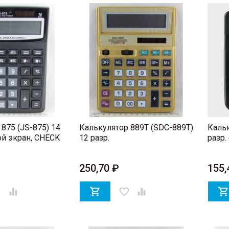
875 (JS-875) 14
Калькулятор 889T (SDC-889T)
Кальк
ой экран, CHECK
12 разр.
разр.
250,70 ₽
155,
er


favorite_border
