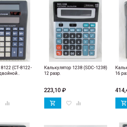
8122 (CT-8122-
Калькулятор 1238 (SDC-1238)
Кальк
 двойной...
12 разр.
16 ра
223,10 ₽
414,
er


favorite_border
