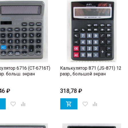
улятор 6716 (CT-6716T)
Калькулятор 871 (JS-871) 12
зр. больш. экран
разр., большой экран
46 ₽
318,78 ₽

favorite_border


favorite_border
