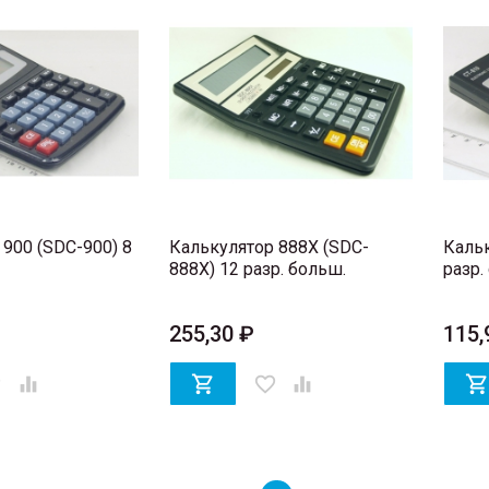
900 (SDC-900) 8
Калькулятор 888X (SDC-
Кальк
888X) 12 разр. больш.
разр.
255,30 ₽
115,
er


favorite_border
