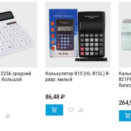
 2256 средний
Калькулятор 815 (HL-815L) 8-
Кальк
. большой
разр. малый
821PR
Runz
86,48 ₽
264,

favorite_border

er
