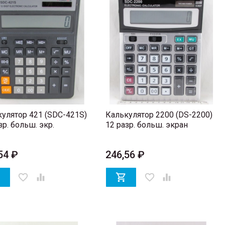
ноцветная)
Очки для зрения T-8002 + 3,5 Diopter
 блоком 12V
137,08 ₽
улятор 421 (SDC-421S)
Калькулятор 2200 (DS-2200)
зр. больш. экр.
12 разр. больш. экран
54 ₽
246,56 ₽

favorite_border


favorite_border
