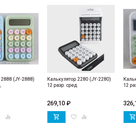
2888 (JY-2888)
Калькулятор 2280 (JY-2280)
Кальк
.
12 разр. сред.
12 ра
269,10 ₽
326,
er


favorite_border
