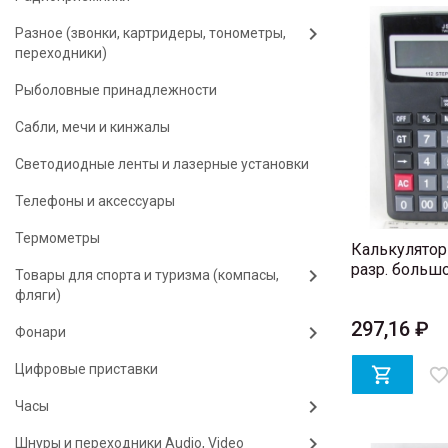
Разное (звонки, картридеры, тонометры,
переходники)
Рыболовные принадлежности
Сабли, мечи и кинжалы
Светодиодные ленты и лазерные установки
Телефоны и аксессуары
Термометры
Калькулятор 
разр. больш
Товары для спорта и туризма (компасы,
фляги)
297,16 ₽
Фонари
Цифровые приставки

favorite_bord
Часы
Шнуры и переходники Audio, Video