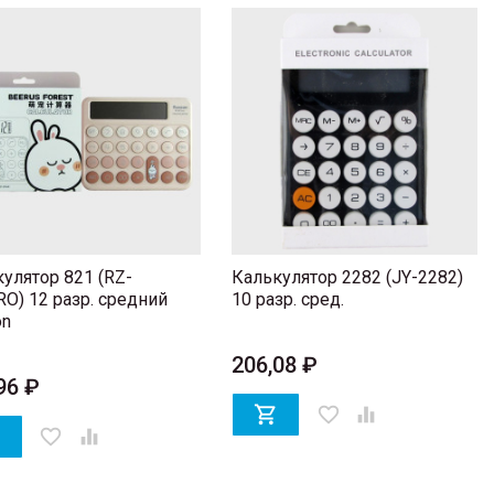
улятор 821 (RZ-
Калькулятор 2282 (JY-2282)
O) 12 разр. средний
10 разр. сред.
on
206,08 ₽
96 ₽

favorite_border


favorite_border
