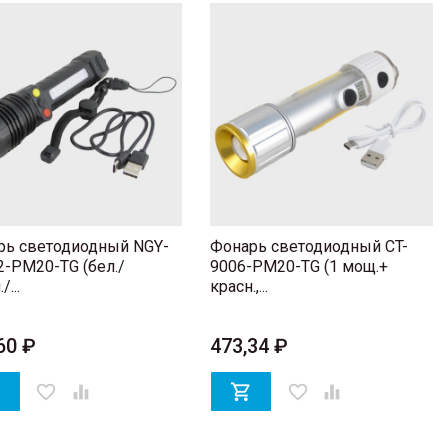
рь светодиодный NGY-
Фонарь светодиодный CT-
-PM20-TG (бел./
9006-PM20-TG (1 мощ.+
/...
красн.,...
60 ₽
473,34 ₽

favorite_border


favorite_border
