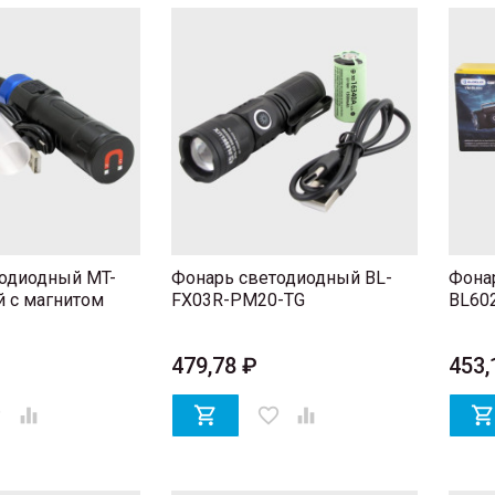
одиодный MT-
Фонарь светодиодный BL-
Фона
й с магнитом
FX03R-PM20-TG
BL60
479,78 ₽
453,
er


favorite_border
