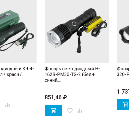
одиодный K-04-
Фонарь светодиодный H-
Фона
./ красн./...
162B-PM30-TG-2 (бел.+
320-
синий,...
1 73
851,46 ₽
er


favorite_border
