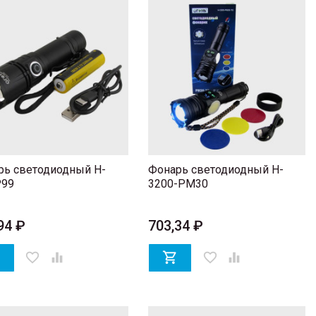
рь светодиодный H-
Фонарь светодиодный H-
P99
3200-PM30
94 ₽
703,34 ₽

favorite_border


favorite_border
