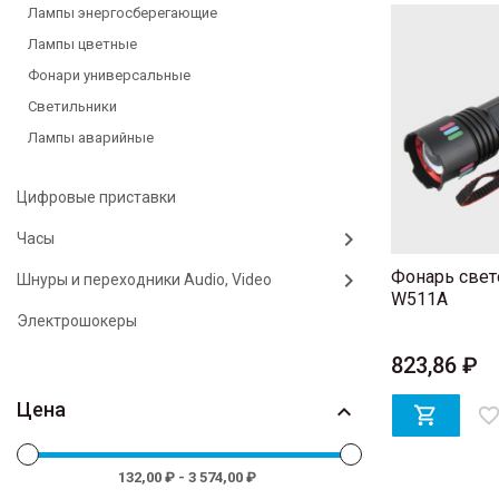
Лампы энергосберегающие
Лампы цветные
Фонари универсальные
Светильники
Лампы аварийные
Цифровые приставки
Часы
Фонарь свет
Шнуры и переходники Audio, Video
W511A
Электрошокеры
823,86 ₽
Цена


favorite_bord
132,00 ₽ - 3 574,00 ₽