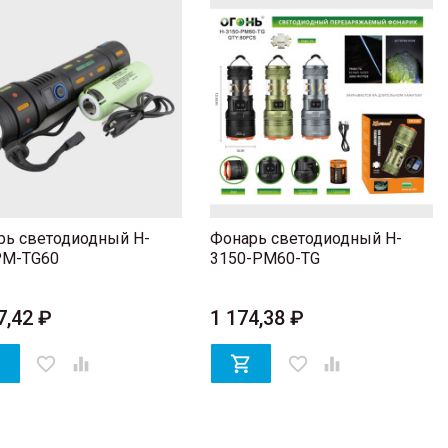
рь светодиодный H-
Фонарь светодиодный H-
PM-TG60
3150-PM60-TG
7,42 ₽
1 174,38 ₽

favorite_border


favorite_border
