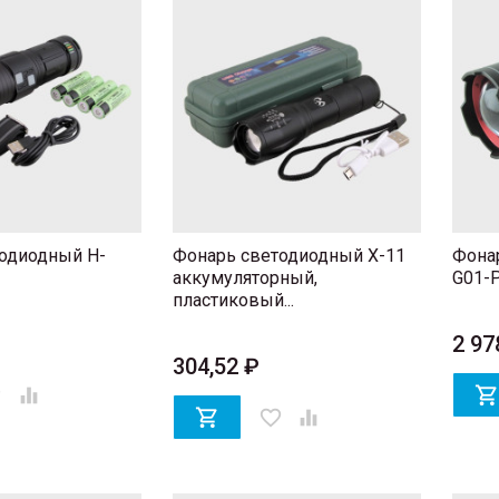
одиодный H-
Фонарь светодиодный X-11
Фона
аккумуляторный,
G01-
пластиковый...
2 97
304,52 ₽
er


favorite_border
