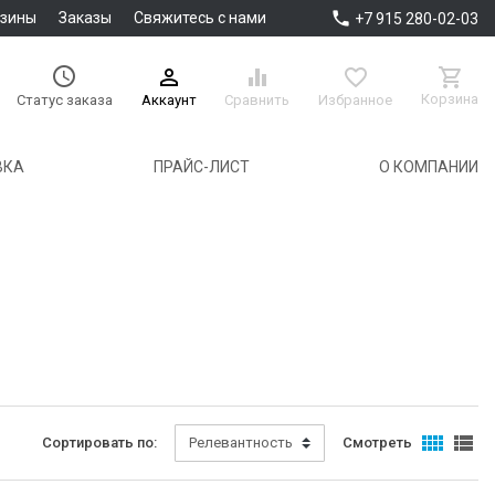

азины
Заказы
Свяжитесь с нами
+7 915 280-02-03





Корзина
Аккаунт
Сравнить
Избранное
Статус заказа
ВКА
ПРАЙС-ЛИСТ
О КОМПАНИИ


Сортировать по:
Релевантность
Смотреть