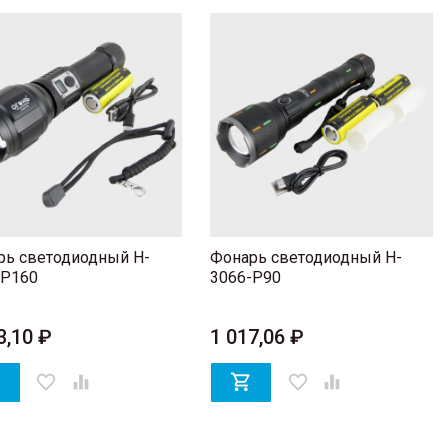
рь светодиодный H-
Фонарь светодиодный H-
-P160
3066-P90
3,10 ₽
1 017,06 ₽
ноцветная)
Очки для зрения T-8002 + 3,5 Diopter
 блоком 12V
137,08 ₽

favorite_border


favorite_border
