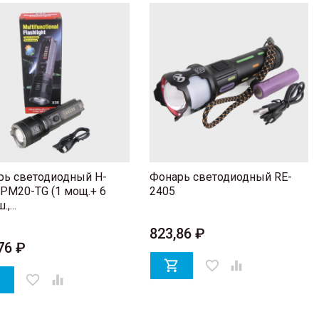
рь светодиодный H-
Фонарь светодиодный RE-
PM20-TG (1 мощ.+ 6
2405
,...
823,86 ₽
76 ₽

favorite_border


favorite_border
