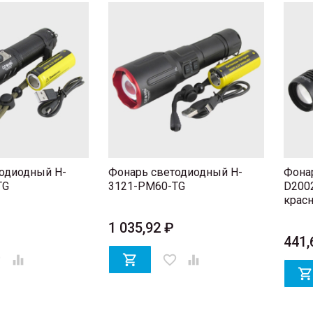
одиодный H-
Фонарь светодиодный H-
Фона
TG
3121-PM60-TG
D2002
красн.
1 035,92 ₽
441,
er


favorite_border
