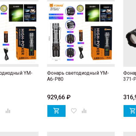
тодиодный YM-
Фонарь светодиодный YM-
Фона
A6-P80
371-
929,66 ₽
316,
er


favorite_border
