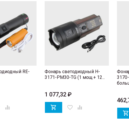
одиодный RE-
Фонарь светодиодный H-
Фона
3171-PM30-TG (1 мощ.+ 12...
3170-
больш.
1 077,32 ₽
462,
er


favorite_border
