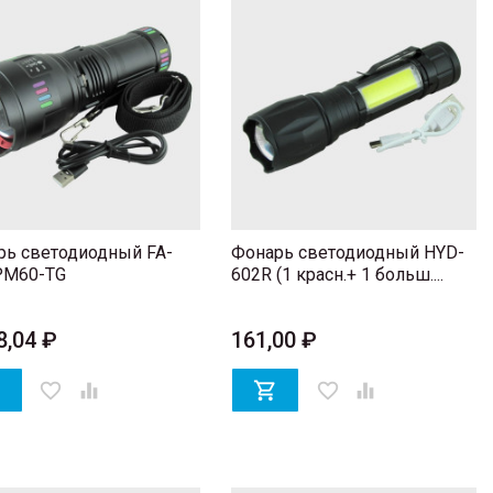
рь светодиодный FA-
Фонарь светодиодный HYD-
PM60-TG
602R (1 красн.+ 1 больш....
8,04 ₽
161,00 ₽

favorite_border


favorite_border
