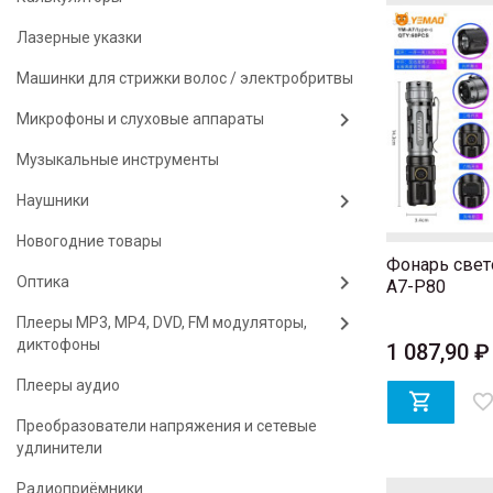
Лазерные указки
Машинки для стрижки волос / электробритвы
Микрофоны и слуховые аппараты
Музыкальные инструменты
Наушники
Новогодние товары
Фонарь све
Оптика
A7-P80
Плееры MP3, MP4, DVD, FM модуляторы,
диктофоны
1 087,90 ₽
Плееры аудио

favorite_bord
Преобразователи напряжения и сетевые
удлинители
Радиоприёмники