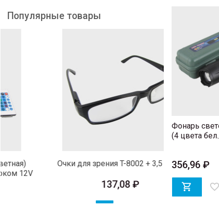
Популярные товары
Фонарь свет
(4 цвета бел.
356,96 ₽
Очки для зрения T-8002 + 3,5 Diopter
Набор отве
25мм) с
137,08 ₽

favorite_bord