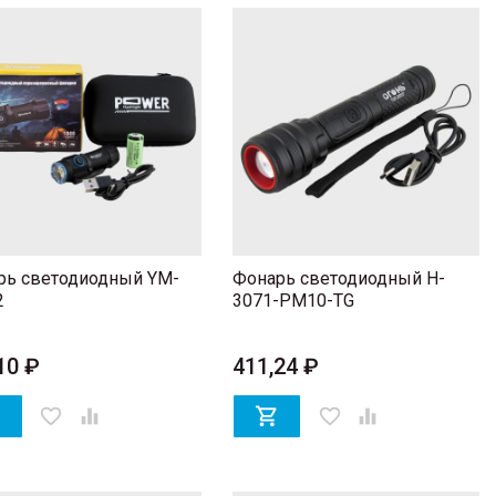
рь светодиодный YM-
Фонарь светодиодный H-
2
3071-PM10-TG
10 ₽
411,24 ₽

favorite_border


favorite_border
