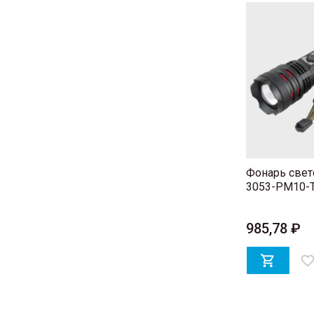
Фонарь свет
3053-PM10-
985,78 ₽

favorite_bord