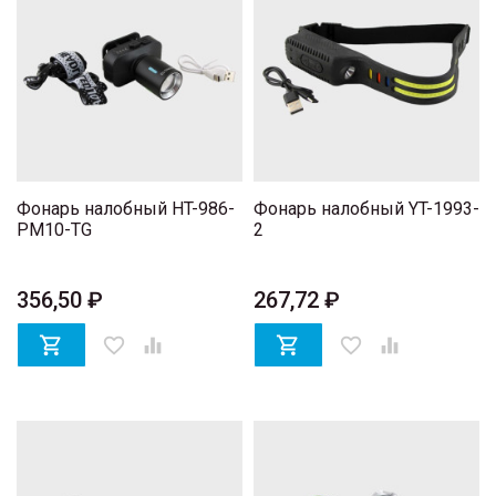
Фонарь налобный HT-986-
Фонарь налобный YT-1993-
PM10-TG
2
356,50 ₽
267,72 ₽

favorite_border


favorite_border
