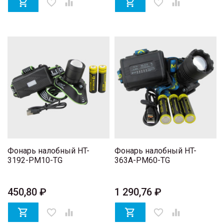

favorite_border


favorite_border

Фонарь налобный HT-
Фонарь налобный HT-
3192-PM10-TG
363A-PM60-TG
450,80 ₽
1 290,76 ₽

favorite_border


favorite_border
