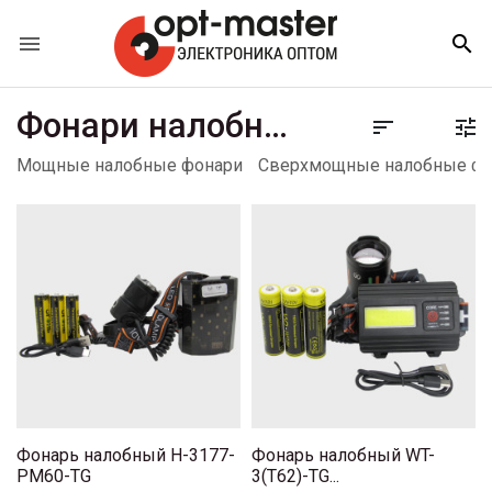


Фонари налобные с яркими лампами


Мощные налобные фонари
Сверхмощные налобные фо
Фонарь налобный H-3177-
Фонарь налобный WT-
PM60-TG
3(T62)-TG...