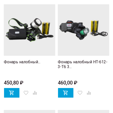
Фонарь налобный...
Фонарь налобный HT-612-
3-T6 3...
450,80 ₽
460,00 ₽

favorite_border


favorite_border
