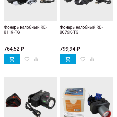
Фонарь налобный RE-
Фонарь налобный RE-
8119-TG
8076K-TG
764,52 ₽
799,94 ₽

favorite_border


favorite_border
