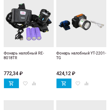
Фонарь налобный RE-
Фонарь налобный YT-2201-
8018TR
TG
772,34 ₽
424,12 ₽

favorite_border


favorite_border
