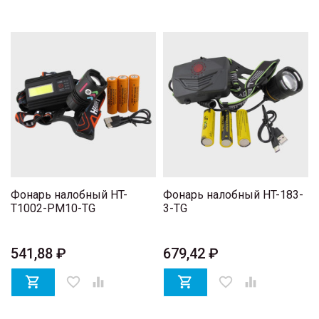
Фонарь налобный HT-
Фонарь налобный HT-183-
T1002-PM10-TG
3-TG
541,88 ₽
679,42 ₽

favorite_border


favorite_border
