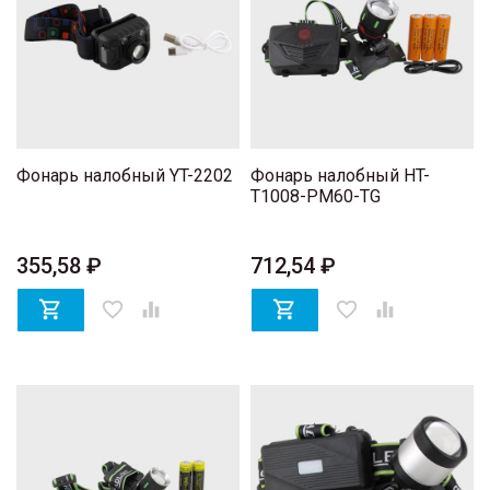
Фонарь налобный YT-2202
Фонарь налобный HT-
T1008-PM60-TG
355,58 ₽
712,54 ₽

favorite_border


favorite_border
