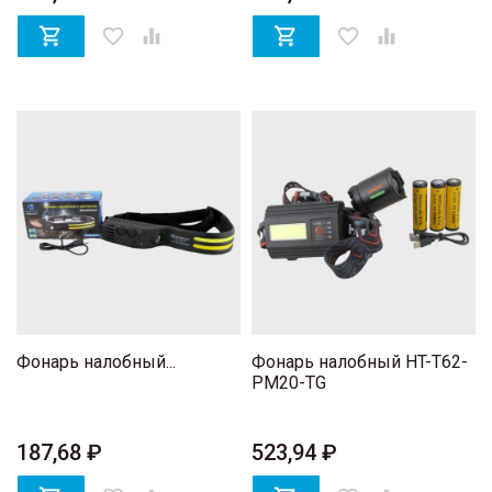

favorite_border


favorite_border

Фонарь налобный...
Фонарь налобный HT-T62-
PM20-TG
187,68 ₽
523,94 ₽