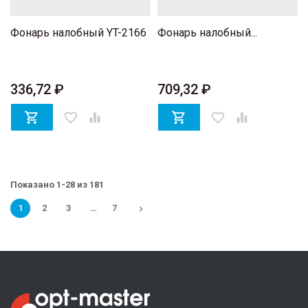
Фонарь налобный YT-2166
Фонарь налобный...
336,72 ₽
709,32 ₽

favorite_border


favorite_border

Показано 1-28 из 181
1
2
3
…
7
