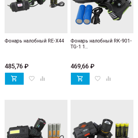
Фонарь налобный RE-X44
Фонарь налобный RK-901-
TG-1 1...
485,76 ₽
469,66 ₽

favorite_border


favorite_border
