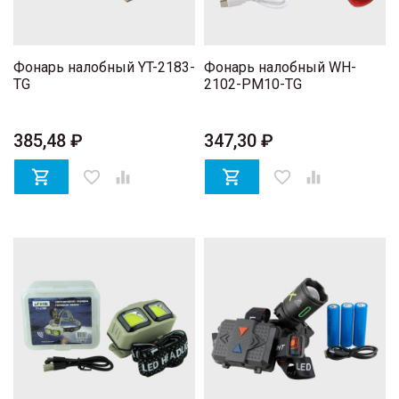
Фонарь налобный YT-2183-
Фонарь налобный WH-
TG
2102-PM10-TG
385,48 ₽
347,30 ₽

favorite_border


favorite_border
