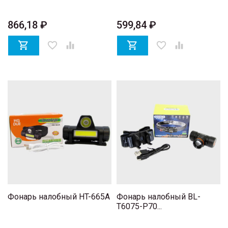
866,18 ₽
599,84 ₽

favorite_border


favorite_border

Фонарь налобный HT-665A
Фонарь налобный BL-
T6075-P70...