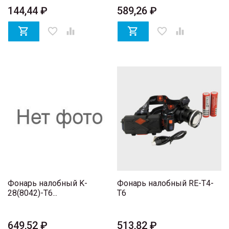
144,44 ₽
589,26 ₽

favorite_border


favorite_border

Фонарь налобный K-
Фонарь налобный RE-T4-
28(8042)-T6...
T6
649,52 ₽
513,82 ₽