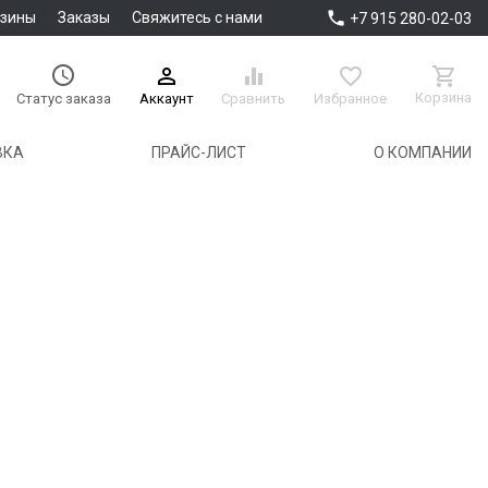

азины
Заказы
Свяжитесь с нами
+7 915 280-02-03





Корзина
Аккаунт
Сравнить
Избранное
Статус заказа
ВКА
ПРАЙС-ЛИСТ
О КОМПАНИИ