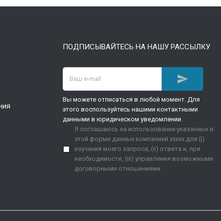
ПОДПИСЫВАЙТЕСЬ НА НАШУ РАССЫЛКУ

Вы можете отписаться в любой момент. Для
ния
этого воспользуйтесь нашими контактными
данными в юридическом уведомлении.
Я соглашаюсь на использование указанных в
этой форме данных компанией xxxxx для (i)
изучения моего запроса, (ii) ответа и, при
необходимости, (iii) управления возможными
договорными отношениями.