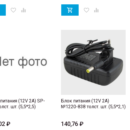

favorite_border


favorite_border

питания (12V 2A) SP-
Блок питания (12V 2A)
лст. шт. (5,5*2,5)
№1220-838 толст. шт. (5,5*2,1)
02 ₽
140,76 ₽