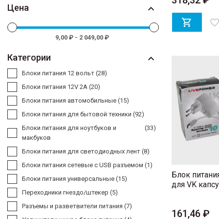
318,32 ₽
Цена


favorite_bord
9,00 ₽ - 2 049,00 ₽
Категории

Блоки питания 12 вольт
(28)
Блоки питания 12V 2A
(20)
Блоки питания автомобильные
(15)
Блоки питания для бытовой техники
(92)
Блоки питания для ноутбуков и
(33)
макбуков
Блоки питания для светодиодных лент
(8)
Блоки питания сетевые с USB разъемом
(1)
Блок питания
Блоки питания универсальные
(15)
для VK капс
Переходники гнездо/штекер
(5)
Разъемы и разветвители питания
(7)
161,46 ₽