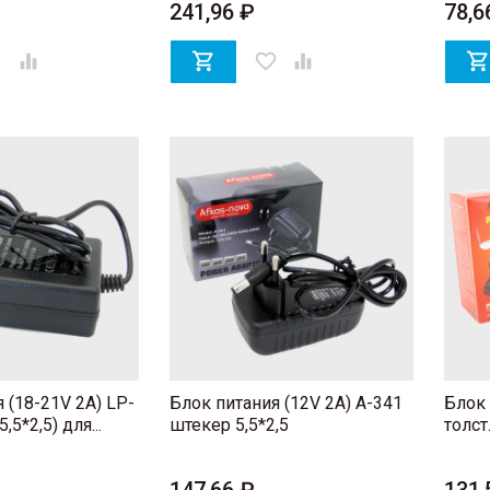
241,96 ₽
78,6
er


favorite_border

 (18-21V 2A) LP-
Блок питания (12V 2A) A-341
Блок 
,5*2,5) для...
штекер 5,5*2,5
толст