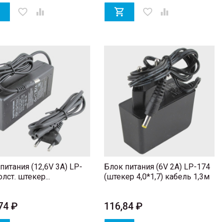

favorite_border


favorite_border

питания (12,6V 3A) LP-
Блок питания (6V 2A) LP-174
олст. штекер...
(штекер 4,0*1,7) кабель 1,3м
74 ₽
116,84 ₽