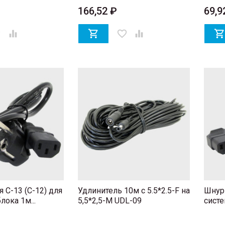
166,52 ₽
69,9
er


favorite_border

 C-13 (C-12) для
Удлинитель 10м с 5.5*2.5-F на
Шнур 
лока 1м...
5,5*2,5-M UDL-09
систе