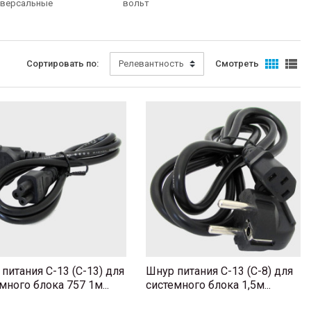
иверсальные
вольт


Сортировать по:
Релевантность
Смотреть
питания C-13 (C-13) для
Шнур питания C-13 (C-8) для
много блока 757 1м...
системного блока 1,5м...