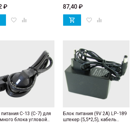
2 ₽
87,40 ₽

favorite_border


favorite_border

питания C-13 (C-7) для
Блок питания (9V 2A) LP-189
много блока угловой...
штекер (5,5*2,5), кабель...