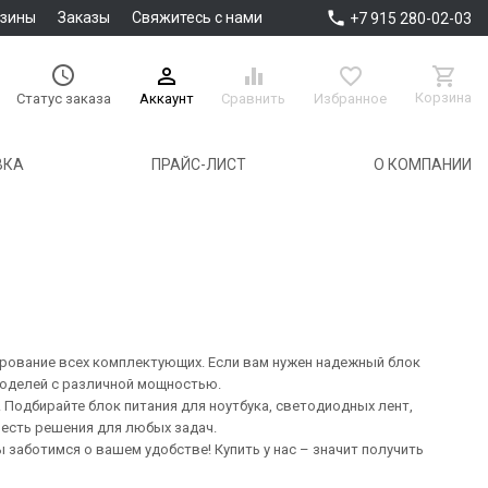

азины
Заказы
Свяжитесь с нами
+7 915 280-02-03





Корзина
Аккаунт
Сравнить
Избранное
Статус заказа
ВКА
ПРАЙС-ЛИСТ
О КОМПАНИИ
рование всех комплектующих. Если вам нужен надежный блок
моделей с различной мощностью.
Подбирайте блок питания для ноутбука, светодиодных лент,
 есть решения для любых задач.
 заботимся о вашем удобстве! Купить у нас – значит получить