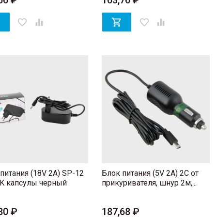
56 ₽
163,76 ₽

favorite_border


favorite_border

питания (18V 2A) SP-12
Блок питания (5V 2A) 2C от
VK капсулы черный
прикуривателя, шнур 2м,...
80 ₽
187,68 ₽