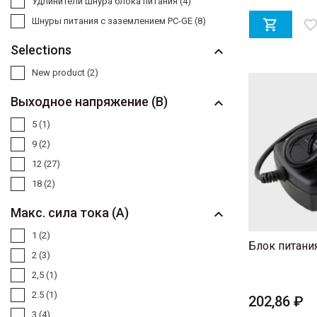
Удлинители шнура блока питания
(4)
Шнуры питания с заземлением PC-GE
(8)

favorite_bord
Selections

New product
(2)
Выходное напряжение (В)

5
(1)
9
(2)
12
(27)
18
(2)
Макс. сила тока (А)

1
(2)
Блок питания
2
(3)
2,5
(1)
2.5
(1)
202,86 ₽
3
(4)