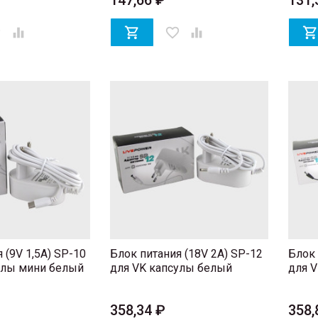
147,66 ₽
131,
er


favorite_border

 (9V 1,5A) SP-10
Блок питания (18V 2A) SP-12
Блок 
улы мини белый
для VK капсулы белый
для 
358,34 ₽
358,