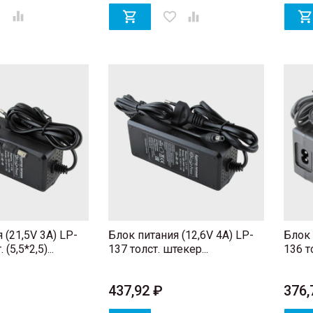
er


favorite_border

 (21,5V 3A) LP-
Блок питания (12,6V 4A) LP-
Блок 
(5,5*2,5)...
137 толст. штекер...
136 т
437,92 ₽
376,