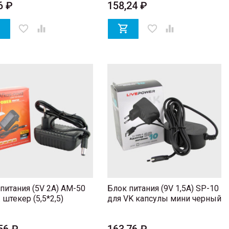
6 ₽
158,24 ₽

favorite_border


favorite_border

питания (5V 2A) AM-50
Блок питания (9V 1,5A) SP-10
. штекер (5,5*2,5)
для VK капсулы мини черный