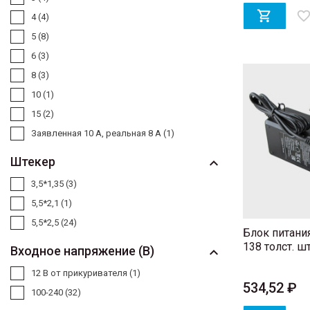

favorite_bord
4
(4)
5
(8)
6
(3)
8
(3)
10
(1)
15
(2)
Заявленная 10 А, реальная 8 А
(1)
Штекер

3,5*1,35
(3)
5,5*2,1
(1)
5,5*2,5
(24)
Блок питания
138 толст. шт. 
Входное напряжение (В)

12 В от прикуривателя
(1)
534,52 ₽
100-240
(32)