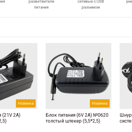
ния
разветвители
сетевые с USB
ун
питания
разъемом
Новинка
Новинка
 (21V 2A)
Блок питания (6V 2A) №0620
Шнур 
,5)
толстый штекер (5,5*2,5)
систе