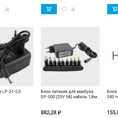
er


favorite_border

 LP-21-5,5
Блок питания для макбука
Блок 
SP-500 (20V 5A) кабель 1,8м...
340 то
882,28 ₽
155,