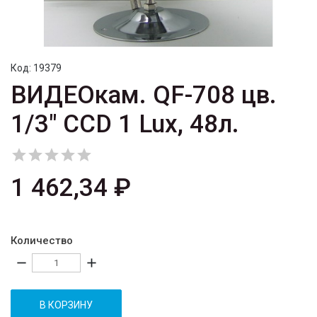
Код:
19379
ВИДЕОкам. QF-708 цв.
1/3" CCD 1 Lux, 48л.





1 462,34 ₽
Количество
remove
add
В КОРЗИНУ