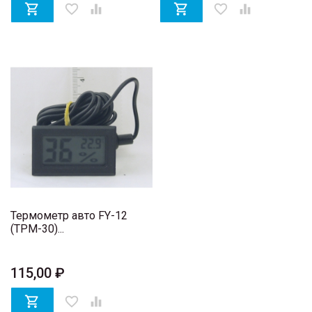

favorite_border


favorite_border

Термометр авто FY-12
(TPM-30)...
115,00 ₽

favorite_border
