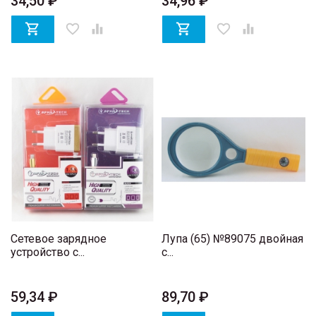
34,50 ₽
34,96 ₽

favorite_border


favorite_border

Сетевое зарядное
Лупа (65) №89075 двойная
устройство с...
с...
59,34 ₽
89,70 ₽