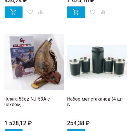
434,24 ₽
1 424,16 ₽

favorite_border


favorite_border

Фляга 53oz NJ-53A с
Набор мет.стаканов (4 шт
чехлом,...
в...
1 528,12 ₽
254,38 ₽