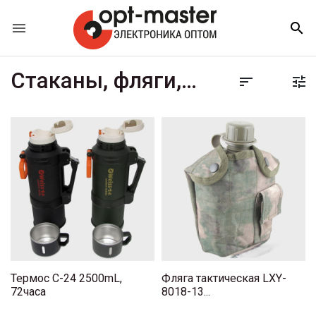


Стаканы, фляги,термосы


Термос C-24 2500mL,
Фляга тактическая LXY-
72часа
8018-13...