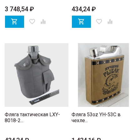
3 748,54 ₽
434,24 ₽

favorite_border


favorite_border

Фляга тактическая LXY-
Фляга 53oz YH-53C в
8018-2...
чехле...