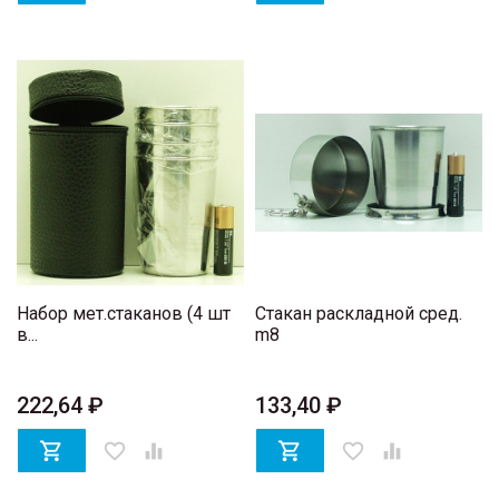
Набор мет.стаканов (4 шт
Стакан раскладной сред.
в...
m8
222,64 ₽
133,40 ₽

favorite_border


favorite_border
