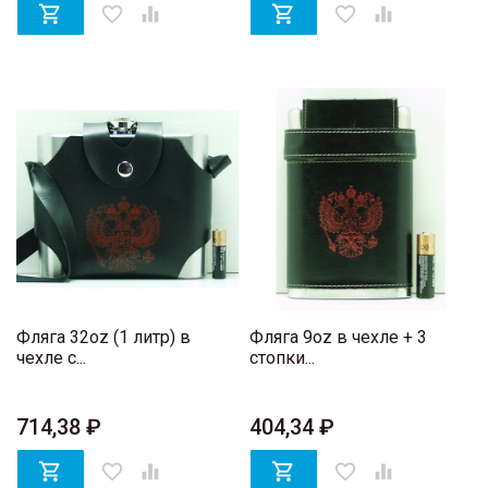

favorite_border


favorite_border

Фляга 32oz (1 литр) в
Фляга 9oz в чехле + 3
чехле с...
стопки...
714,38 ₽
404,34 ₽

favorite_border


favorite_border
