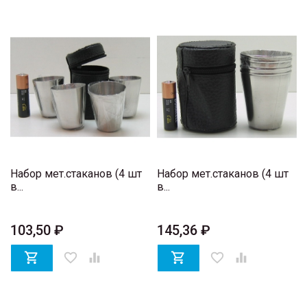
Набор мет.стаканов (4 шт
Набор мет.стаканов (4 шт
в...
в...
103,50 ₽
145,36 ₽

favorite_border


favorite_border
