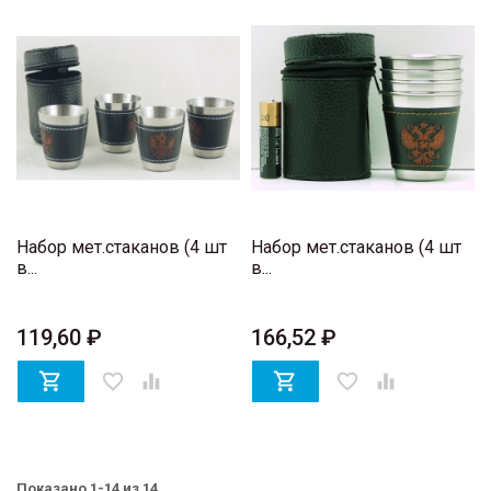
Набор мет.стаканов (4 шт
Набор мет.стаканов (4 шт
в...
в...
119,60 ₽
166,52 ₽

favorite_border


favorite_border

Показано 1-14 из 14