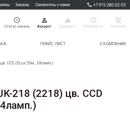

азины
Заказы
Свяжитесь с нами
+7 915 280-02-03





Корзина
Аккаунт
Сравнить
Избранное
Статус заказа
ВКА
ПРАЙС-ЛИСТ
О КОМПАНИИ
в. CCD (0Lux 20м., 24ламп.)
K-218 (2218) цв. CCD
24ламп.)