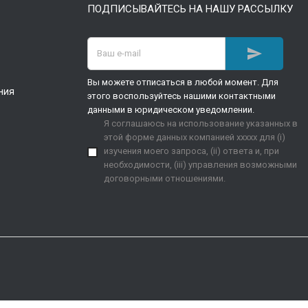
ПОДПИСЫВАЙТЕСЬ НА НАШУ РАССЫЛКУ

Вы можете отписаться в любой момент. Для
ния
этого воспользуйтесь нашими контактными
данными в юридическом уведомлении.
Я соглашаюсь на использование указанных в
этой форме данных компанией xxxxx для (i)
изучения моего запроса, (ii) ответа и, при
необходимости, (iii) управления возможными
договорными отношениями.