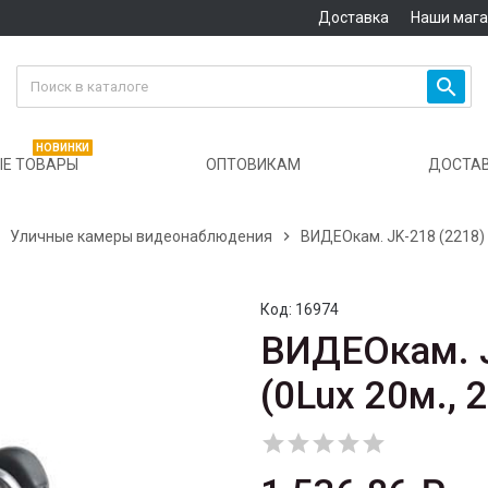
Доставка
Наши маг

НОВИНКИ
Е ТОВАРЫ
ОПТОВИКАМ
ДОСТА

Уличные камеры видеонаблюдения

ВИДЕОкам. JK-218 (2218) ц
Код:
16974
ВИДЕОкам. J
(0Lux 20м., 




