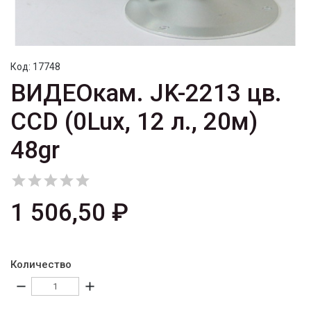
Код:
17748
ВИДЕОкам. JK-2213 цв.
CCD (0Lux, 12 л., 20м)
48gr





1 506,50 ₽
Количество
remove
add