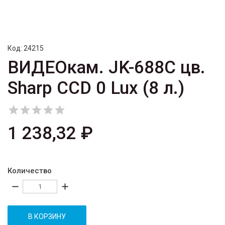
Код:
24215
ВИДЕОкам. JK-688C цв.
Sharp CCD 0 Lux (8 л.)





1 238,32 ₽
Количество
remove
add
В КОРЗИНУ