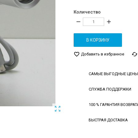
Количество
remove
add
В КОРЗИНУ
favorite_border
cached
Добавить в избранное
САМЫЕ ВЫГОДНЫЕ ЦЕНЫ
СЛУЖБА ПОДДЕРЖКИ
100 % ГАРАНТИЯ ВОЗВРАТ

БЫСТРАЯ ДОСТАВКА