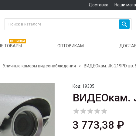
Доставка
Наши маг

НОВИНКИ
Е ТОВАРЫ
ОПТОВИКАМ
ДОСТА

Уличные камеры видеонаблюдения

ВИДЕОкам. JK-219PD цв. 
Код:
19335
ВИДЕОкам. J





3 773,38 ₽