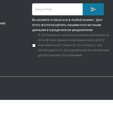

Вы можете отписаться в любой момент. Для
ния
этого воспользуйтесь нашими контактными
данными в юридическом уведомлении.
Я соглашаюсь на использование указанных в
этой форме данных компанией xxxxx для (i)
изучения моего запроса, (ii) ответа и, при
необходимости, (iii) управления возможными
договорными отношениями.