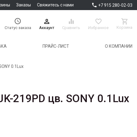

азины
Заказы
Свяжитесь с нами
+7 915 280-02-03





Корзина
Аккаунт
Сравнить
Избранное
Статус заказа
ВКА
ПРАЙС-ЛИСТ
О КОМПАНИИ
SONY 0.1Lux
K-219PD цв. SONY 0.1Lux