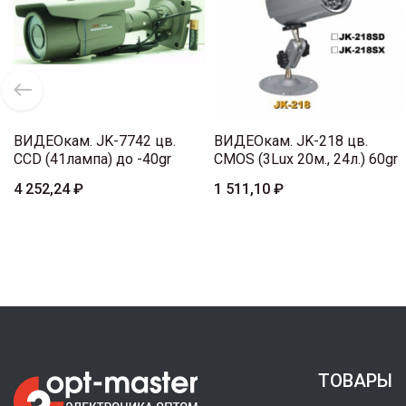
ВИДЕОкам. JK-7742 цв.
ВИДЕОкам. JK-218 цв.
CCD (41лампа) до -40gr
CMOS (3Lux 20м., 24л.) 60gr
4 252,24 ₽
1 511,10 ₽
ТОВАРЫ