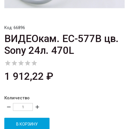
Код:
66896
ВИДЕОкам. EC-577B цв.
Sony 24л. 470L





1 912,22 ₽
Количество
remove
add
В КОРЗИНУ