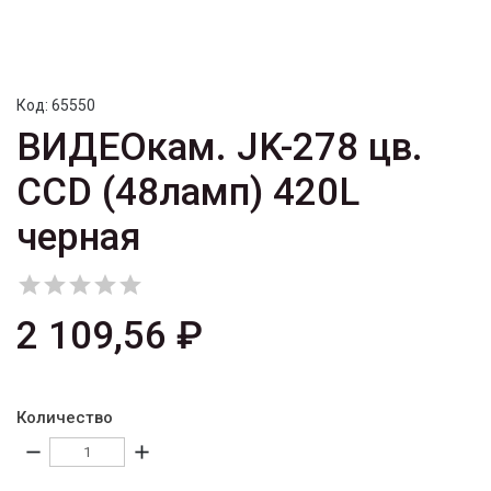
Код:
65550
ВИДЕОкам. JK-278 цв.
CCD (48ламп) 420L
черная





2 109,56 ₽
Количество
remove
add