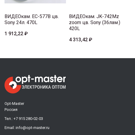
ВИДЕОкам. EC-577B цв.
ВИДЕОкам. JK-742Mz
Sony 24л. 470L
zoom цв. Sony (36лам.)
420L
1 912,22 ₽
4 313,42 ₽
Opt-Master
Россия
Тел.:
+7 915 280-02-03
Email:
info@opt-master.ru