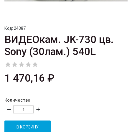
Код:
24387
ВИДЕОкам. JK-730 цв.
Sony (30лам.) 540L





1 470,16 ₽
Количество
remove
add
В КОРЗИНУ