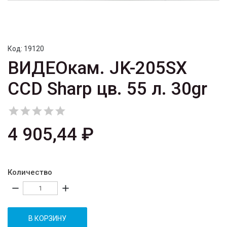
Код:
19120
ВИДЕОкам. JK-205SX
CCD Sharp цв. 55 л. 30gr





4 905,44 ₽
Количество
remove
add
В КОРЗИНУ