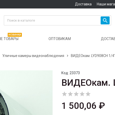
Доставка
Наши маг

НОВИНКИ
Е ТОВАРЫ
ОПТОВИКАМ
ДОСТА

Уличные камеры видеонаблюдения

ВИДЕОкам. LYD908СH 1/4"
Код:
23373
ВИДЕОкам. L





1 500,06 ₽