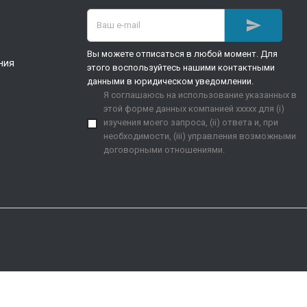

Вы можете отписаться в любой момент. Для
ния
этого воспользуйтесь нашими контактными
данными в юридическом уведомлении.
Я соглашаюсь на использование указанных в
этой форме данных компанией xxxxx для (i)
изучения моего запроса, (ii) ответа и, при
необходимости, (iii) управления возможными
договорными отношениями.