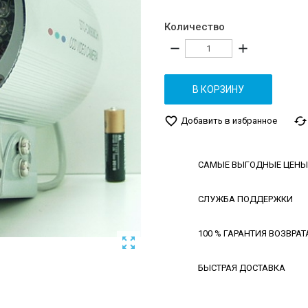
Количество
remove
add
В КОРЗИНУ
favorite_border
cached
Добавить в избранное
САМЫЕ ВЫГОДНЫЕ ЦЕНЫ
СЛУЖБА ПОДДЕРЖКИ
100 % ГАРАНТИЯ ВОЗВРАТ

БЫСТРАЯ ДОСТАВКА