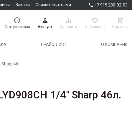

азины
Заказы
Свяжитесь с нами
+7 915 280-02-03





Корзина
Аккаунт
Сравнить
Избранное
Статус заказа
ВКА
ПРАЙС-ЛИСТ
О КОМПАНИИ
 Sharp 46л.
YD908СH 1/4" Sharp 46л.