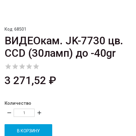
Код:
68501
ВИДЕОкам. JK-7730 цв.
CCD (30ламп) до -40gr





3 271,52 ₽
Количество
remove
add
В КОРЗИНУ