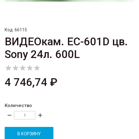
Код:
66115
ВИДЕОкам. EC-601D цв.
Sony 24л. 600L





4 746,74 ₽
Количество
remove
add
В КОРЗИНУ