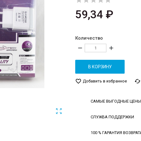





59,34 ₽
Количество
remove
add
В КОРЗИНУ
favorite_border
cached
Добавить в избранное
САМЫЕ ВЫГОДНЫЕ ЦЕНЫ

СЛУЖБА ПОДДЕРЖКИ
100 % ГАРАНТИЯ ВОЗВРАТ