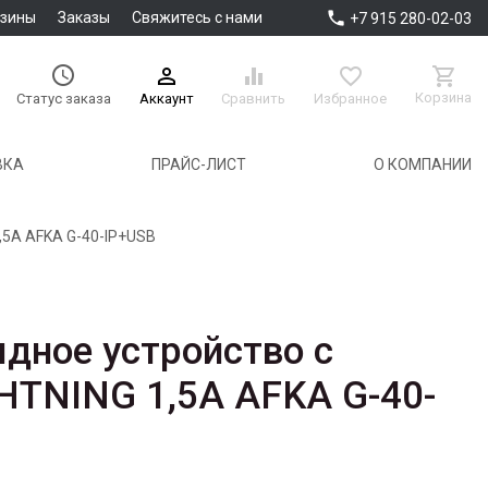

азины
Заказы
Свяжитесь с нами
+7 915 280-02-03





Корзина
Аккаунт
Сравнить
Избранное
Статус заказа
ВКА
ПРАЙС-ЛИСТ
О КОМПАНИИ
,5A AFKA G-40-IP+USB
ядное устройство с
HTNING 1,5A AFKA G-40-