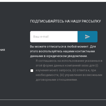
ПОДПИСЫВАЙТЕСЬ НА НАШУ РАССЫЛКУ

Вы можете отписаться в любой момент. Для
ния
этого воспользуйтесь нашими контактными
данными в юридическом уведомлении.
Я соглашаюсь на использование указанных в
этой форме данных компанией xxxxx для (i)
изучения моего запроса, (ii) ответа и, при
необходимости, (iii) управления возможными
договорными отношениями.