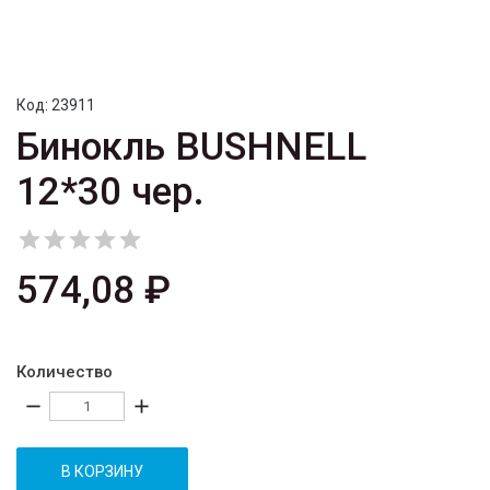
Код:
23911
Бинокль BUSHNELL
12*30 чер.





574,08 ₽
Количество
remove
add
В КОРЗИНУ