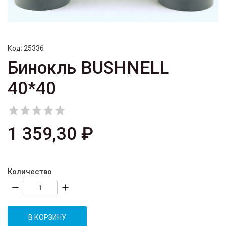
Код:
25336
Бинокль BUSHNELL
40*40





1 359,30 ₽
Количество
remove
add
В КОРЗИНУ