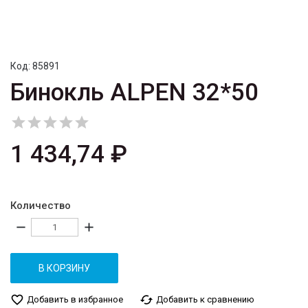
Код:
85891
Бинокль ALPEN 32*50





1 434,74 ₽
Количество
remove
add
В КОРЗИНУ
favorite_border
cached
Добавить в избранное
Добавить к сравнению