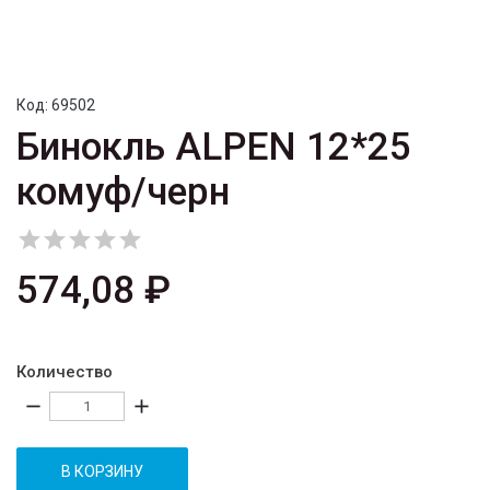
Код:
69502
Бинокль ALPEN 12*25
комуф/черн





574,08 ₽
Количество
remove
add
В КОРЗИНУ