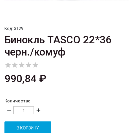
Код:
3129
Бинокль TASCO 22*36
черн./комуф





990,84 ₽
Количество
remove
add
В КОРЗИНУ