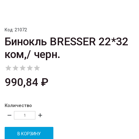
Код:
21072
Бинокль BRESSER 22*32
ком,/ черн.





990,84 ₽
Количество
remove
add
В КОРЗИНУ