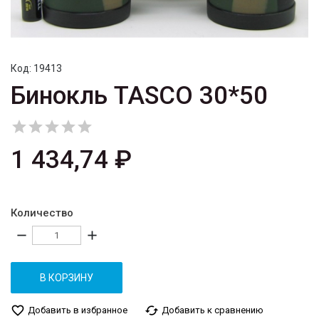
Код:
19413
Бинокль TASCO 30*50





1 434,74 ₽
Количество
remove
add
В КОРЗИНУ
favorite_border
cached
Добавить в избранное
Добавить к сравнению