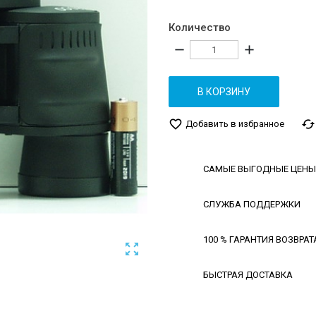
Количество
remove
add
В КОРЗИНУ
favorite_border
cached
Добавить в избранное
САМЫЕ ВЫГОДНЫЕ ЦЕНЫ
СЛУЖБА ПОДДЕРЖКИ
100 % ГАРАНТИЯ ВОЗВРАТ

БЫСТРАЯ ДОСТАВКА