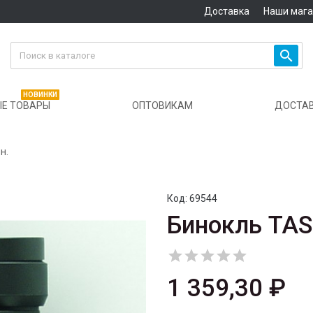
Доставка
Наши маг

НОВИНКИ
Е ТОВАРЫ
ОПТОВИКАМ
ДОСТА
н.
Код:
69544
Бинокль TAS





1 359,30 ₽