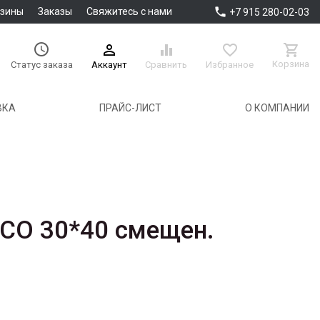

азины
Заказы
Свяжитесь с нами
+7 915 280-02-03





Корзина
Аккаунт
Сравнить
Избранное
Статус заказа
ВКА
ПРАЙС-ЛИСТ
О КОМПАНИИ
CO 30*40 смещен.