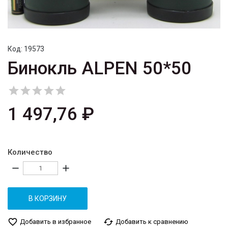
Код:
19573
Бинокль ALPEN 50*50





1 497,76 ₽
Количество
remove
add
В КОРЗИНУ
favorite_border
cached
Добавить в избранное
Добавить к сравнению