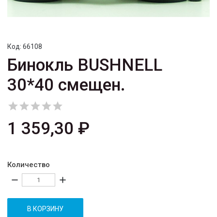
Код:
66108
Бинокль BUSHNELL
30*40 смещен.





1 359,30 ₽
Количество
remove
add
В КОРЗИНУ