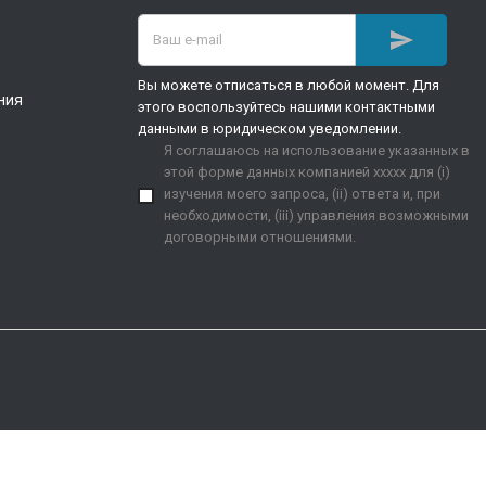

Вы можете отписаться в любой момент. Для
ния
этого воспользуйтесь нашими контактными
данными в юридическом уведомлении.
Я соглашаюсь на использование указанных в
этой форме данных компанией xxxxx для (i)
изучения моего запроса, (ii) ответа и, при
необходимости, (iii) управления возможными
договорными отношениями.