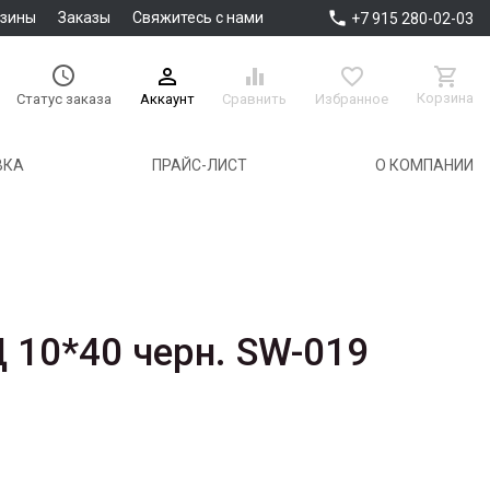

азины
Заказы
Свяжитесь с нами
+7 915 280-02-03





Корзина
Аккаунт
Сравнить
Избранное
Статус заказа
ВКА
ПРАЙС-ЛИСТ
О КОМПАНИИ
 10*40 черн. SW-019