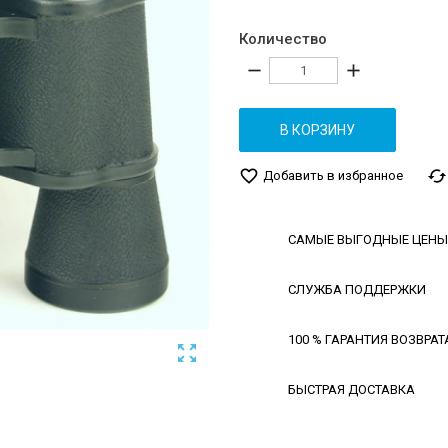
Количество
remove
add
В КОРЗИНУ
favorite_border
cached
Добавить в избранное
САМЫЕ ВЫГОДНЫЕ ЦЕНЫ
СЛУЖБА ПОДДЕРЖКИ
100 % ГАРАНТИЯ ВОЗВРАТ

БЫСТРАЯ ДОСТАВКА