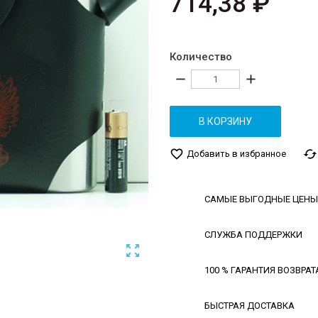
714,38 ₽
Количество
remove
add
В КОРЗИНУ
favorite_border
cached
Добавить в избранное
САМЫЕ ВЫГОДНЫЕ ЦЕНЫ
СЛУЖБА ПОДДЕРЖКИ

100 % ГАРАНТИЯ ВОЗВРАТ
БЫСТРАЯ ДОСТАВКА