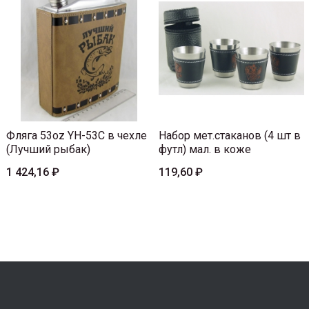
Фляга 53oz YH-53C в чехле
Набор мет.стаканов (4 шт в
(Лучший рыбак)
футл) мал. в коже
1 424,16 ₽
119,60 ₽