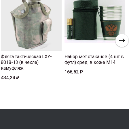
Фляга тактическая LXY-
Набор мет.стаканов (4 шт в
8018-13 (в чехле)
футл) сред. в коже M14
камуфляж
166,52 ₽
434,24 ₽