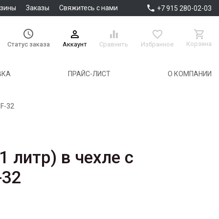

азины
Заказы
Свяжитесь с нами
+7 915 280-02-03





Корзина
Аккаунт
Сравнить
Избранное
Статус заказа
ВКА
ПРАЙС-ЛИСТ
О КОМПАНИИ
 F-32
1 литр) в чехле с
-32