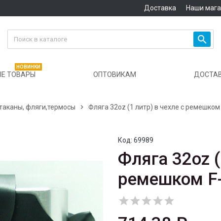
Доставка
Наши маг

НОВИНКИ
Е ТОВАРЫ
ОПТОВИКАМ
ДОСТА
таканы, фляги,термосы

Фляга 32oz (1 литр) в чехле с ремешком
Код:
69989
Фляга 32oz (
ремешком F




