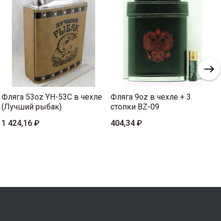
Фляга 53oz YH-53C в чехле
Фляга 9oz в чехле + 3
(Лучший рыбак)
стопки BZ-09
1 424,16 ₽
404,34 ₽