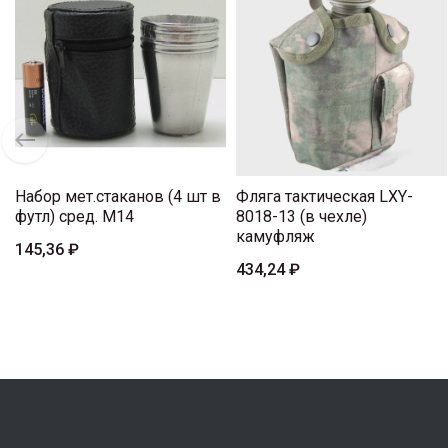
Набор мет.стаканов (4 шт в
Фляга тактическая LXY-
футл) сред. M14
8018-13 (в чехле)
камуфляж
145,36 ₽
434,24 ₽