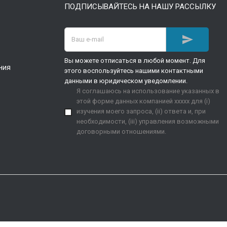
ПОДПИСЫВАЙТЕСЬ НА НАШУ РАССЫЛКУ

Вы можете отписаться в любой момент. Для
ния
этого воспользуйтесь нашими контактными
данными в юридическом уведомлении.
Я соглашаюсь на использование указанных в
этой форме данных компанией xxxxx для (i)
изучения моего запроса, (ii) ответа и, при
необходимости, (iii) управления возможными
договорными отношениями.