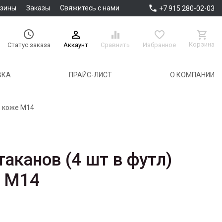

азины
Заказы
Свяжитесь с нами
+7 915 280-02-03





Корзина
Аккаунт
Сравнить
Избранное
Статус заказа
ВКА
ПРАЙС-ЛИСТ
О КОМПАНИИ
 в коже M14
аканов (4 шт в футл)
е M14