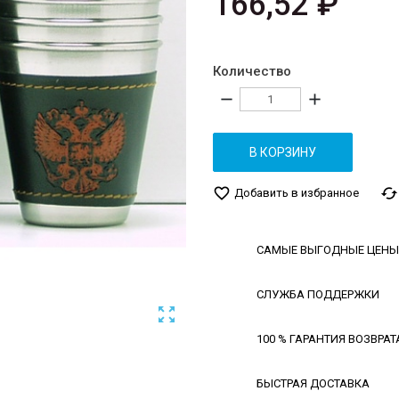
166,52 ₽
Количество
remove
add
В КОРЗИНУ
favorite_border
cached
Добавить в избранное
САМЫЕ ВЫГОДНЫЕ ЦЕНЫ
СЛУЖБА ПОДДЕРЖКИ

100 % ГАРАНТИЯ ВОЗВРАТ
БЫСТРАЯ ДОСТАВКА