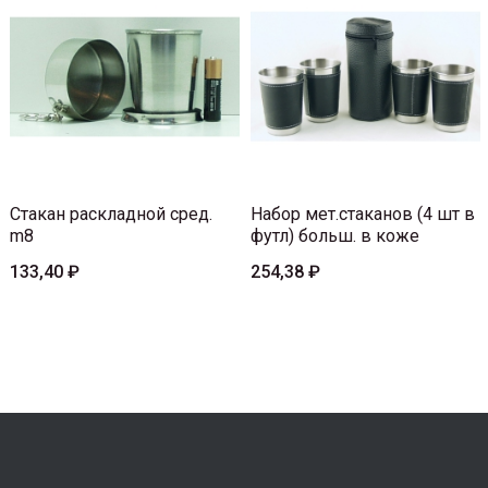
Стакан раскладной сред.
Набор мет.стаканов (4 шт в
m8
футл) больш. в коже
133,40 ₽
254,38 ₽