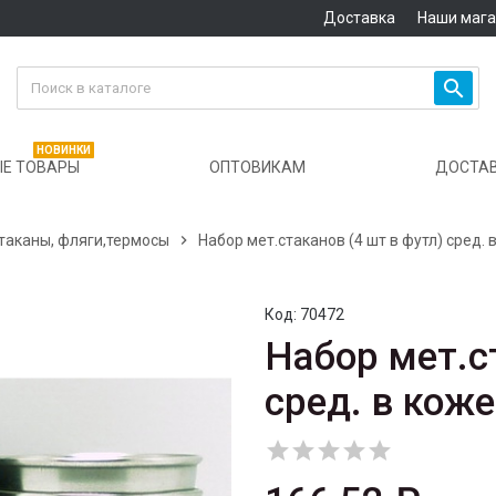
Доставка
Наши маг

НОВИНКИ
Е ТОВАРЫ
ОПТОВИКАМ
ДОСТА
таканы, фляги,термосы

Набор мет.стаканов (4 шт в футл) сред.
Код:
70472
Набор мет.ст
сред. в кож




