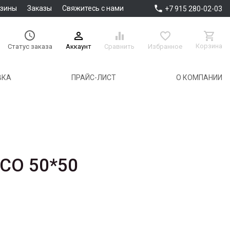

азины
Заказы
Свяжитесь с нами
+7 915 280-02-03





Корзина
Аккаунт
Сравнить
Избранное
Статус заказа
ВКА
ПРАЙС-ЛИСТ
О КОМПАНИИ
CO 50*50