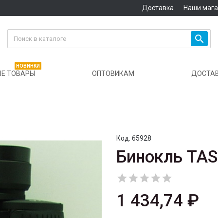
Доставка
Наши маг

НОВИНКИ
Е ТОВАРЫ
ОПТОВИКАМ
ДОСТА
Код:
65928
Бинокль TAS





1 434,74 ₽