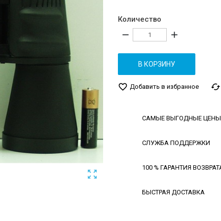
Количество
remove
add
В КОРЗИНУ
favorite_border
cached
Добавить в избранное
САМЫЕ ВЫГОДНЫЕ ЦЕНЫ
СЛУЖБА ПОДДЕРЖКИ
100 % ГАРАНТИЯ ВОЗВРАТ

БЫСТРАЯ ДОСТАВКА