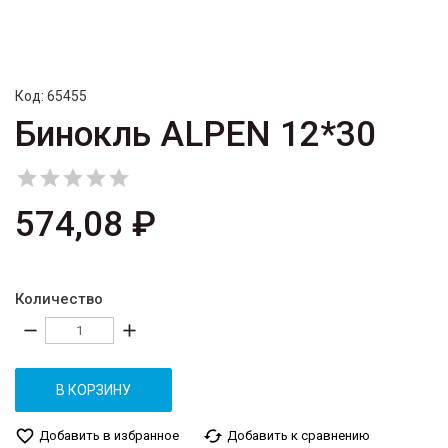
Код:
65455
Бинокль ALPEN 12*30





574,08 ₽
Количество
remove
add
В КОРЗИНУ
favorite_border
cached
Добавить в избранное
Добавить к сравнению