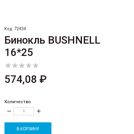
Код:
72434
Бинокль BUSHNELL
16*25





574,08 ₽
Количество
remove
add
В КОРЗИНУ