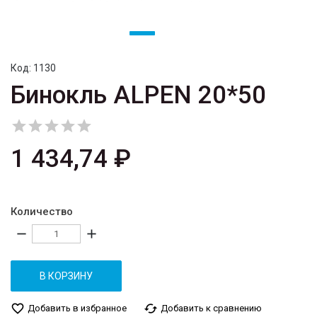
Код:
1130
Бинокль ALPEN 20*50





1 434,74 ₽
Количество
remove
add
В КОРЗИНУ
favorite_border
cached
Добавить в избранное
Добавить к сравнению