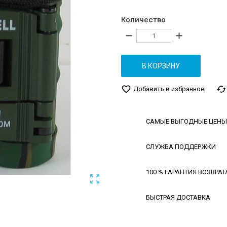
Количество
remove
add
В КОРЗИНУ
favorite_border
cached
Добавить в избранное
САМЫЕ ВЫГОДНЫЕ ЦЕНЫ
СЛУЖБА ПОДДЕРЖКИ
100 % ГАРАНТИЯ ВОЗВРАТ

БЫСТРАЯ ДОСТАВКА