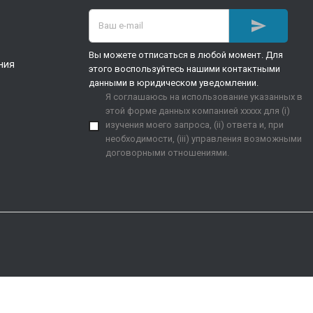

Вы можете отписаться в любой момент. Для
ния
этого воспользуйтесь нашими контактными
данными в юридическом уведомлении.
Я соглашаюсь на использование указанных в
этой форме данных компанией xxxxx для (i)
изучения моего запроса, (ii) ответа и, при
необходимости, (iii) управления возможными
договорными отношениями.