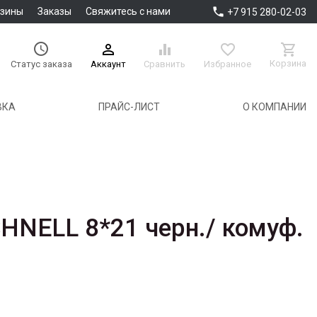

азины
Заказы
Свяжитесь с нами
+7 915 280-02-03





Корзина
Аккаунт
Сравнить
Избранное
Статус заказа
ВКА
ПРАЙС-ЛИСТ
О КОМПАНИИ
HNELL 8*21 черн./ комуф.