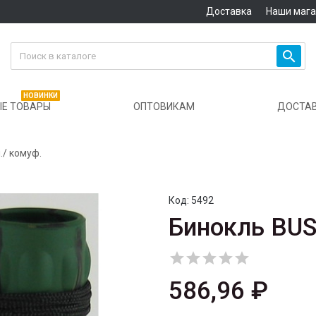
Доставка
Наши маг

НОВИНКИ
Е ТОВАРЫ
ОПТОВИКАМ
ДОСТА
./ комуф.
Код:
5492
Бинокль BUS





586,96 ₽