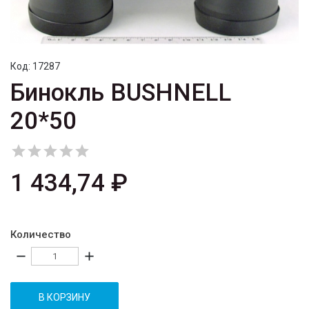
Код:
17287
Бинокль BUSHNELL
20*50





1 434,74 ₽
Количество
remove
add
В КОРЗИНУ