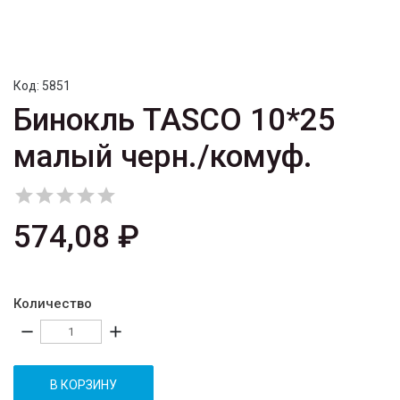
Код:
5851
Бинокль TASCO 10*25
малый черн./комуф.





574,08 ₽
Количество
remove
add
В КОРЗИНУ