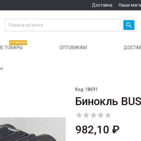
Доставка
Наши маг

НОВИНКИ
Е ТОВАРЫ
ОПТОВИКАМ
ДОСТА
н.
Код:
18691
Бинокль BUS





982,10 ₽