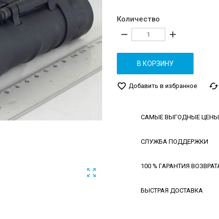
Количество
remove
add
В КОРЗИНУ
favorite_border
cached
Добавить в избранное
САМЫЕ ВЫГОДНЫЕ ЦЕНЫ
СЛУЖБА ПОДДЕРЖКИ
100 % ГАРАНТИЯ ВОЗВРАТ

БЫСТРАЯ ДОСТАВКА