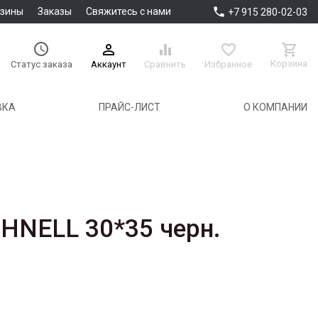

азины
Заказы
Свяжитесь с нами
+7 915 280-02-03





Корзина
Аккаунт
Сравнить
Избранное
Статус заказа
ВКА
ПРАЙС-ЛИСТ
О КОМПАНИИ
HNELL 30*35 черн.