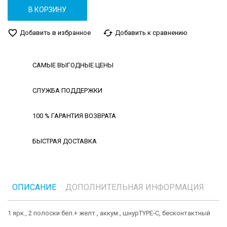
В КОРЗИНУ
favorite_border
cached
Добавить в избранное
Добавить к сравнению
САМЫЕ ВЫГОДНЫЕ ЦЕНЫ
СЛУЖБА ПОДДЕРЖКИ
100 % ГАРАНТИЯ ВОЗВРАТА
БЫСТРАЯ ДОСТАВКА
ОПИСАНИЕ
ДОПОЛНИТЕЛЬНАЯ ИНФОРМАЦИЯ
1 ярк., 2 полоски бел.+ желт., аккум., шнурTYPE-C, бесконтактный