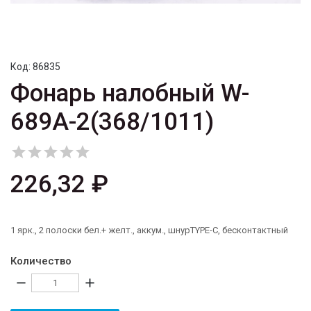
Код:
86835
Фонарь налобный W-
689A-2(368/1011)





226,32 ₽
1 ярк., 2 полоски бел.+ желт., аккум., шнурTYPE-C, бесконтактный
Количество
remove
add