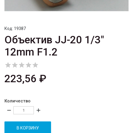
Код:
19387
Объектив JJ-20 1/3"
12mm F1.2





223,56 ₽
Количество
remove
add
В КОРЗИНУ