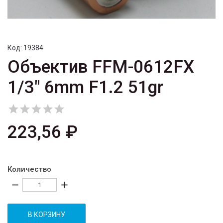
Код:
19384
Объектив FFM-0612FX
1/3" 6mm F1.2 51gr





223,56 ₽
Количество
remove
add
В КОРЗИНУ