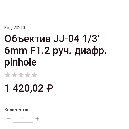
Код:
20210
Объектив JJ-04 1/3"
6mm F1.2 руч. диафр.
pinhole





1 420,02 ₽
Количество
remove
add