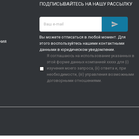
ПОДПИСЫВАЙТЕСЬ НА НАШУ РАССЫЛКУ

Вы можете отписаться в любой момент. Для
ния
этого воспользуйтесь нашими контактными
данными в юридическом уведомлении.
Я соглашаюсь на использование указанных в
этой форме данных компанией xxxxx для (i)
изучения моего запроса, (ii) ответа и, при
необходимости, (iii) управления возможными
договорными отношениями.