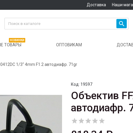
Доставка
Наши маг

НОВИНКИ
Е ТОВАРЫ
ОПТОВИКАМ
ДОСТА
0412DC 1/3" 4mm F1.2 автодиафр. 71gr
Код:
19597
Объектив FF
автодиафр. 




