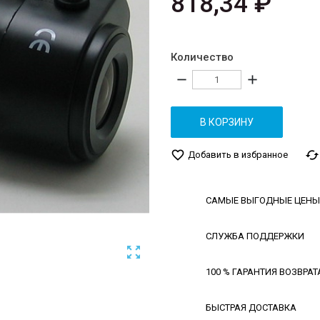
818,34 ₽
Количество
remove
add
В КОРЗИНУ
favorite_border
cached
Добавить в избранное
САМЫЕ ВЫГОДНЫЕ ЦЕНЫ
СЛУЖБА ПОДДЕРЖКИ

100 % ГАРАНТИЯ ВОЗВРАТ
БЫСТРАЯ ДОСТАВКА