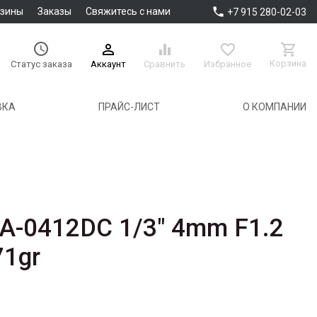

азины
Заказы
Свяжитесь с нами
+7 915 280-02-03





Корзина
Аккаунт
Сравнить
Избранное
Статус заказа
ВКА
ПРАЙС-ЛИСТ
О КОМПАНИИ
A-0412DC 1/3" 4mm F1.2
71gr